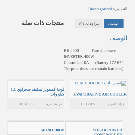
سلّة المشتريات
التصنيف:
Uncategorized
عن المؤسسة
منتجات ذات صلة
الوصف
مراجعات (0)
حسابي
الوصف
الاتصال بن
RH-500S Pure sine wave
INVERTER:400W
Controller:10A (Battery:17AH*4
The price does not contain batteries)
لوحة كمبيوتر لمكيف صحراوي 1.1
EVAPORATIVE AIR COOLER
كيلو وات
قراءة المزيد
DETAILS
قراءة المزيد
DETAILS
MONO 100W
SOLAR POWER
CONTROLLER