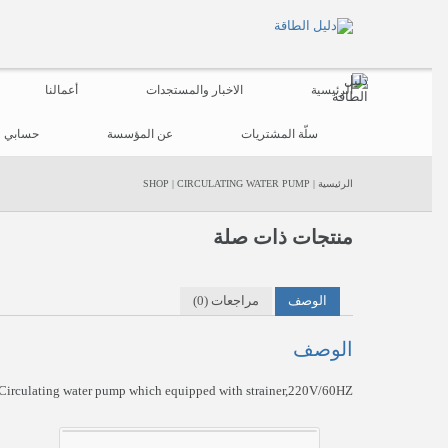
الرئيسية
الاخبار والمستجدات
أعمالنا
سلّة المشتريات
عن المؤسسة
حسابي
الرئيسية
|
CIRCULATING WATER PUMP
|
SHOP
منتجات ذات صلة
الوصف
مراجعات (0)
الوصف
 Circulating water pump which equipped with strainer,220V/60HZ