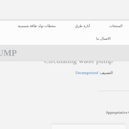
المنتجات
أنارة طرق
محطات تولد طاقة شمسية
الاتصال بنا
UMP
Circulating water pump
التصنيف:
Uncategorized
Appropriative