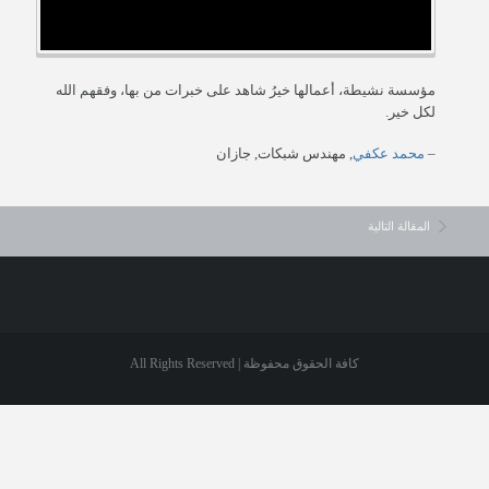
عن المؤسسة
حسابي
مؤسسة نشيطة، أعمالها خيرُ شاهد على خبرات من بها، وفقهم الله
لكل خير.
الاتصال بن
محمد عكفي
مهندس شبكات
جازان
المقالة التالية
كافة الحقوق محفوظة | All Rights Reserved