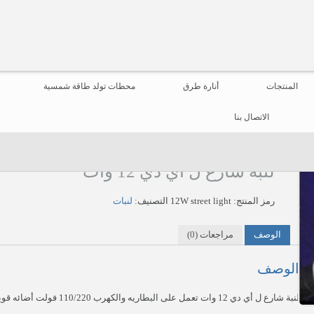
المنتجات
أنارة طرق
محطات تولد طاقة شمسية
الاتصال بنا
لنبة شارع ل أي دي 12 وات
رمز المنتج:
12W street light
التصنيف:
لنبات
الوصف
مراجعات (0)
الوصف
لنبة شارع ل أي دي 12 وات تعمل على البطاريه والكهرب 110/220 فولت أضائه قويه