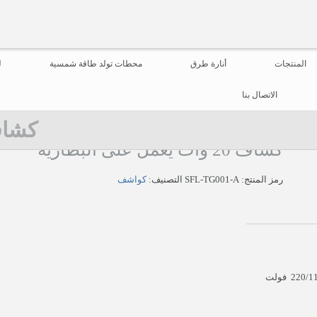
المنتجات
أنارة طرق
محطات تولد طاقة شمسية
ل
الاتصال بنا
كشاف 20 وات يعمل ع
كشاف 20 وات يعمل على البطاريه
رمز المنتج:
SFL-TG001-A
التصنيف:
كواشف
كشاف 20 وات يعمل على البطاريه 12/ 24 فولت ويعمل على كهرب220/110 فولت