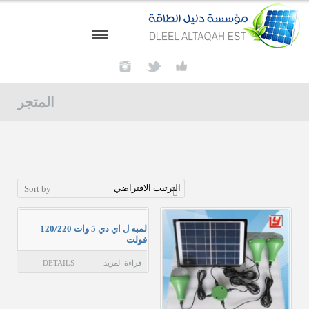
الرئيسية
المتجر
الاخبار والمستجدات
أعمالن
المنتجات
Sort by
أنارة طرق
محطات تولد طاقة شمسية
لمبه ل اي دي 5 وات 120/220
فولت
لوحة طاقه شمسيه مونو كرستال
قراءة المزيد
DETAILS
محولات