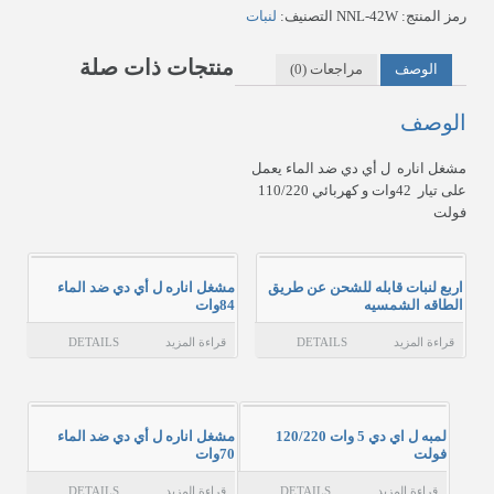
سلّة المشتريات
رمز المنتج:
NNL-42W
التصنيف:
لنبات
منتجات ذات صلة
عن المؤسسة
الوصف
مراجعات (0)
حسابي
الوصف
الاتصال بن
مشغل اناره ل أي دي ضد الماء يعمل
على تيار 42وات و كهربائي 110/220
فولت
اربع لنبات قابله للشحن عن طريق
مشغل اناره ل أي دي ضد الماء
الطاقه الشمسيه
84وات
قراءة المزيد
DETAILS
قراءة المزيد
DETAILS
لمبه ل اي دي 5 وات 120/220
مشغل اناره ل أي دي ضد الماء
فولت
70وات
قراءة المزيد
DETAILS
قراءة المزيد
DETAILS